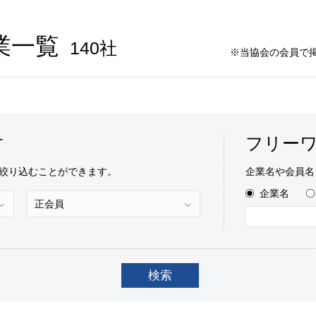
業一覧
140
社
※当協会の会員で
す
フリー
絞り込むことができます。
企業名や会員名
企業名
検索