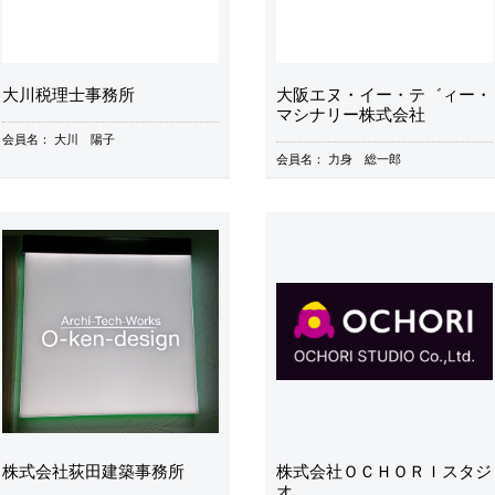
大川税理士事務所
大阪エヌ・イー・テ゛ィー・
マシナリー株式会社
会員名：
大川 陽子
会員名：
力身 総一郎
株式会社荻田建築事務所
株式会社ＯＣＨＯＲＩスタジ
オ