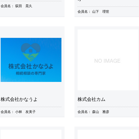
会員名：
荻田 晃久
会員名：
山下 理世
株式会社かなうよ
株式会社カム
会員名：
小林 友美子
会員名：
森山 雅彦