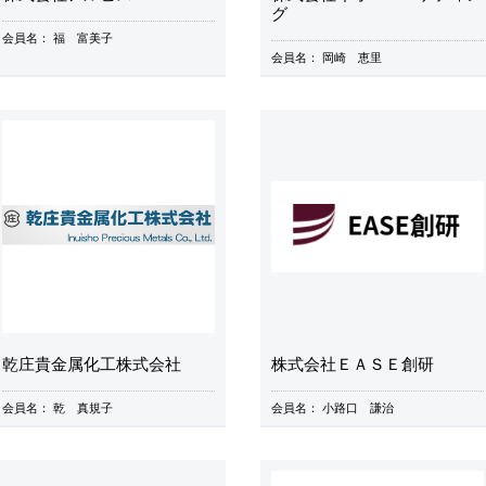
グ
会員名：
福 富美子
会員名：
岡崎 恵里
乾庄貴金属化工株式会社
株式会社ＥＡＳＥ創研
会員名：
乾 真規子
会員名：
小路口 謙治